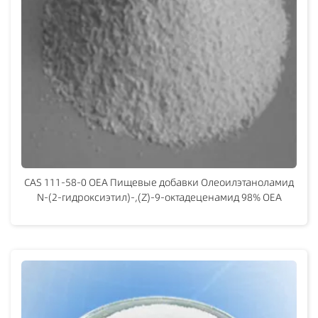
CAS 111-58-0 OEA Пищевые добавки Олеоилэтаноламид
N-(2-гидроксиэтил)-,(Z)-9-октадеценамид 98% OEA