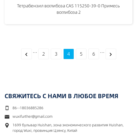
Тетрабензил воглибоза CAS 115250-39-0 Примесь
воглибоза 2
···
···
2
3
4
5
6
СВЯЖИТЕСЬ С НАМИ В ЛЮБОЕ ВРЕМЯ
86--18036885286
wuxifurther@gmail.com
1699 бульвар Huishan, зона экономического развития Huishan,
город Wuxi, провинция Цзянсу, Китай